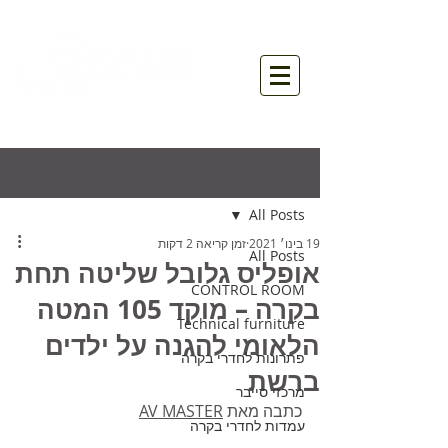
פוסט
All Posts
19 בינו׳ 2021
זמן קריאה 2 דקות
All Posts
אופליס גלובל שליטה תחת
CONTROL ROOM
בקרה – מוקד 105 המטה
Technical furniture
הלאומי להגנה על ילדים
פתרונות לחדרי בקרה
ברשת
מרכזי סייבר
כתבה מאת 
AV MASTER
עמדות לחדרי בקרה