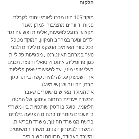
הלקוח
מוקד 105 הינו מרכז לאומי ייחודי לקבלת 
פניות ודיווחים מהציבור ולמתן מענה 
מקצועי בנוגע לפגיעות, אלימות ופשיעה נגד 
ילדים ונוער במרחב המקוון. המוקד מטפל 
בכל טווח האיומים הנשקפים לילדים ולבני 
נוער במרחב האינטרנטי, מפגיעות פליליות 
כגון פדופיליה, אינוס וירטואלי והפצת תכנים 
בעלי אופי מיני, ועד לפגיעות שאינן פליליות 
אך השפעתן עלולה להיות קשה ביותר כגון 
חרם, נידוי וביוש (שיימינג).
את המוקד מאיישים שוטרים שעברו 
הכשרה ייעודית בתחום עיסוקו של המטה 
הלאומי, ופועל בו דסק שותפויות בין-משרדי 
בו יושבים מומחים בתחום הפגיעה בילדים 
ברשת ממשרד החינוך, משרד הבריאות, 
המשרד לביטחון הפנים, משרד המשפטים 
ומשרד העבודה, הרווחה והשירותים 