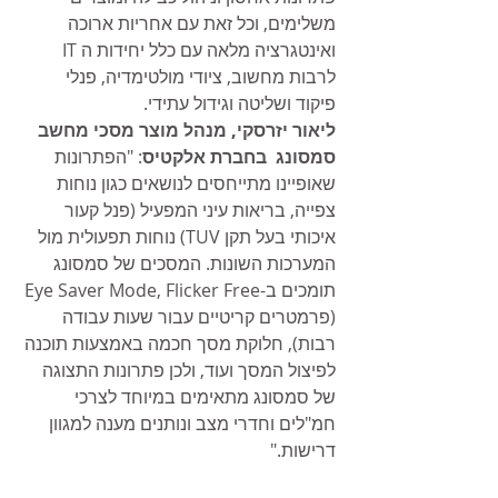
משלימים, וכל זאת עם אחריות ארוכה 
ואינטגרציה מלאה עם כלל יחידות ה IT 
לרבות מחשוב, ציודי מולטימדיה, פנלי 
פיקוד ושליטה וגידול עתידי. 
ליאור יזרסקי, מנהל מוצר מסכי מחשב 
סמסונג  בחברת אלקטיס
: "הפתרונות 
שאופיינו מתייחסים לנושאים כגון נוחות 
צפייה, בריאות עיני המפעיל (פנל קעור 
איכותי בעל תקן TUV) נוחות תפעולית מול 
המערכות השונות. המסכים של סמסונג 
תומכים ב-Eye Saver Mode, Flicker Free 
(פרמטרים קריטיים עבור שעות עבודה 
רבות), חלוקת מסך חכמה באמצעות תוכנה 
לפיצול המסך ועוד, ולכן פתרונות התצוגה 
של סמסונג מתאימים במיוחד לצרכי 
חמ"לים וחדרי מצב ונותנים מענה למגוון 
דרישות."