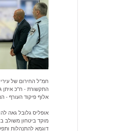
חמ"ל החירום של עיריי
התקשורת - ח"כ איתן ג
אלוף פיקוד העורף - האל
אופליס גלובל גאה להי
מוקד ביטחון משולב ברא
דוגמא להתנהלות ותפקו