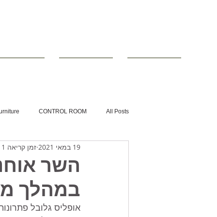
■ עמוד הבית
■ ריהוט טכני
■ שולחנות לחד
urniture
CONTROL ROOM
All Posts
19 במאי 2021
זמן קריאה 1 דקות
NOC
מוקד עירוני
מרכז הפעלה
השר אוחנ
במהלך מב
אופליס גלובל פתרונות