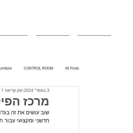
■ עמוד הבית
■ ריהוט טכני
■ שולחנות לחד
urniture
CONTROL ROOM
All Posts
3 באפר׳ 2024
זמן קריאה 1 דקות
NOC
מוקד עירוני
מרכז הפעלה
מרכז הפי
שוב עושים את זה בגדול
חדשני ומקצועי עבור 