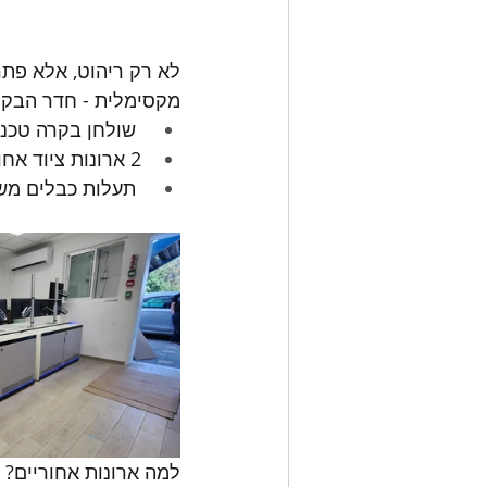
לא רק ריהוט, אלא פתרו
מקסימלית - חדר הבקר
 שולחן בקרה טכני עבור 2 מפעילים לניצול מקסימלי של היעילות.
2 ארונות ציוד אחוריים לאחסון שלל מחשבים.
 תעלות כבלים משולבות ותושבת 19 אינץ' לשילוב חלק של ציוד תקשורת ומולטימדיה.
למה ארונות אחוריים?