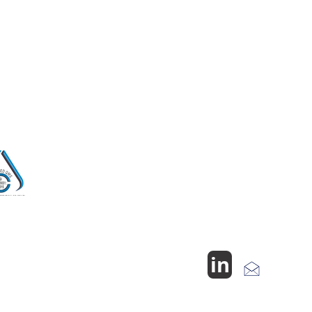
אופליס גלובל בע"מ
רחוב הרוקמים 23 א.ת חולון 5885846
מכירות ופרויקטים אסטרטגיים,
נייד: 052-4698724
משרד: 03-6770105
in