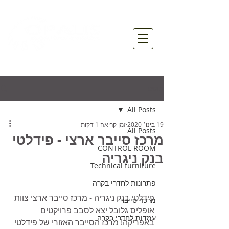
פוסט
All Posts
19 בינו׳ 2020
זמן קריאה 1 דקות
All Posts
מרכז סייבר ארצי - פידלטי
CONTROL ROOM
בנק ניגריה
Technical furniture
פתרונות לחדרי בקרה
פידלטי בנק ניגריה - מרכז סייבר ארצי 
צוות 
מרכזי סייבר
אופליס גלובל יצא לסבב פרויקטים 
עמדות לחדרי בקרה
באפריקה! מרכז הסייבר האזורי של פידלטי 