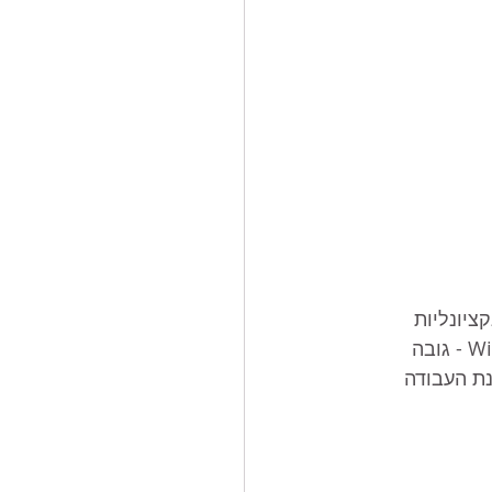
ונקציונליות 
מספקים פתרון ארגונומי מושלם לכל סביבת עבודה. קונסולות סדרה WideStar 24 × 7 - גובה 
נת העבודה 