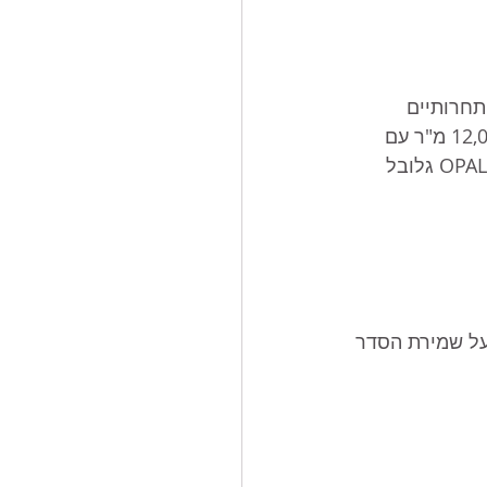
תחרותיים 
ההופכים אותו לאחד הפתרונות הטובים ביותר עבור חדרי בקרה. מפעל ייצור של 12,000 מ"ר עם 
ההתקדמות טכנולוגית מהאחרונה בעולם. כל השירותים המקצועיים שנעשו על ידי OPALIS גלובל 
ל שמירת הסדר 