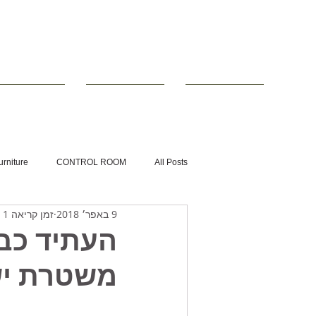
■ עמוד הבית
■ ריהוט טכני
■ שולחנות לחד
urniture
CONTROL ROOM
All Posts
9 באפר׳ 2018
זמן קריאה 1 דקות
NOC
מוקד עירוני
מרכז הפעלה
העתיד כבר
משטרת י